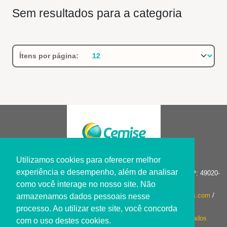
Sem resultados para a categoria
Ítens por página:
Utilizamos cookies para oferecer melhor
experiência e desempenho, além de analisar
R. Construtor João Alves, 228 - Salgado Filho . Aracaju/SE CEP: 49020-
365 Tel.: (79) 3304-1000
como você interage no nosso site. Não
Serviço de Atendimento ao Cliente:
sac.cemise@oncoclinicas.com
/
armazenamos dados pessoais nesse
Contato do DPO da clínica:
dpo@oncoclinicas.com
processo. Ao utilizar este site, você concorda
Conheça nossa
Política de Privacidade e Tratamento de Dados
com o uso destes cookies.