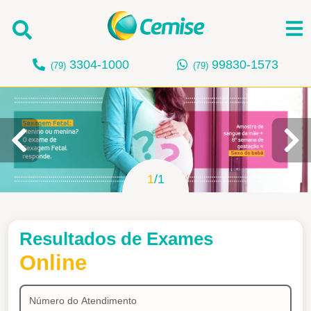
3304-1000
99830-1573
(79)
(79)
Buscar
1
/
1
Resultados de Exames
Online
Número
do