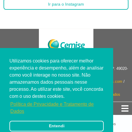
Ir para o Instagram
Utilizamos cookies para oferecer melhor
experiência e desempenho, além de analisar
R. Construtor João Alves, 228 - Salgado Filho . Aracaju/SE CEP: 49020-
365 Tel.: (79) 3304-1000
como você interage no nosso site. Não
Serviço de Atendimento ao Cliente:
sac.cemise@oncoclinicas.com
/
armazenamos dados pessoais nesse
Contato do DPO da clínica:
dpo@oncoclinicas.com
processo. Ao utilizar este site, você concorda
Conheça nossa
Política de Privacidade e Tratamento de Dados
com o uso destes cookies.
Política de Privacidade e Tratamento de
Mapa do Site
Dados
© 2026
Grupo Cemise
- Todos os direitos reservados
Entendi